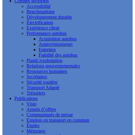
Comités sectoriels
Accessibilité
Benchmarking
Développement durable
Électrification
Expérience client
Performance autobus
Acquisition autobus
Approvisionneurs
Entretien
Fiabilité des autobus
Planif./exploitation
Relations gouvernementales
Ressources humaines
Secrétaires
Sécurité routière
Transport Adapté
Trésoriers
Publications
Visio
Appels d’offres
Communiqués de presse
Emplois en transport en commun
Études
Mémoires