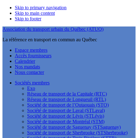
Skip to primary navigation
Skip to main content
Skip to footer
Association du transport urbain du Québec (ATUQ)
La référence en transport en commun au Québec
Espace membres
Accès fournisseurs
Calendrier
Nos mandats
Nous contacter
Sociétés membres
Exo
Réseau de transport de la Capitale (RTC)
Réseau de transport de Longueuil (RTL)
Société de transport de l’Outaouais (STO)
Société de transport de Laval (STLaval)
Société de transport de Lévis (STLévis)
Société de transport de Montréal (STM)
Société de transport de Saguenay (STSaguenay)
Société de transport de Sherbrooke (STSherbrooke)