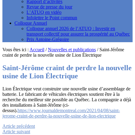
Rapport d’activités
Revue de presse du jour
L’ATUQ en vidéo
Infolettre le Point commun
Colloque Annuel
Colloque annuel 2026 de l’ATUQ : Investir en
transport collectif pour assurer la prospérité au Québec
Prix Antoine-Grégoire
Vous êtes ici :
Accueil
/
Nouvelles et publications
/
Saint-Jérôme
craint de perdre la nouvelle usine de Lion Électrique
Saint-Jérôme craint de perdre la nouvelle
usine de Lion Électrique
Lion Électrique veut construire une nouvelle usine d’assemblage de
batterie. Le fabricant de véhicules électriques soutient être à la
recherche du meilleur site possible au Québec. La compagnie a déjà
des installations à Saint-Jérôme (ci-
dessus).
https://www.journaldemontreal.com/2021/04/08/saint-
jerome-craint-de-perdre-la-nouvelle-usine-de-lion-electrique
Article précédent
Article suivant