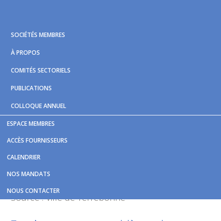
Skip
Skip
Skip
to
to
to
primary
main
footer
SOCIÉTÉS MEMBRES
navigation
content
À PROPOS
COMITÉS SECTORIELS
PUBLICATIONS
COLLOQUE ANNUEL
ESPACE MEMBRES
Vous êtes ici :
Accueil
/
Nouvelles et publications
/
Retour
ACCÈS FOURNISSEURS
des vélos BIXI
CALENDRIER
Retour des vélos BIXI
NOS MANDATS
NOUS CONTACTER
Source : Ville de Terrebonne