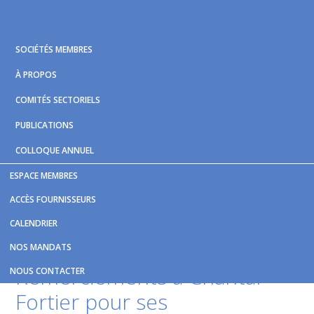
Skip
Skip
Skip
to
to
to
primary
main
footer
SOCIÉTÉS MEMBRES
navigation
content
À PROPOS
COMITÉS SECTORIELS
PUBLICATIONS
COLLOQUE ANNUEL
ESPACE MEMBRES
Vous êtes ici :
Accueil
/
Nouvelles et publications
/
ACCÈS FOURNISSEURS
Remerciements à Chantal Fortier pour ses représentations à
CALENDRIER
la Table de concertation nationale du transport rémunéré de
personnes par automobile
NOS MANDATS
Remerciements à Chantal
NOUS CONTACTER
Fortier pour ses