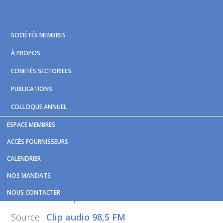
Skip
Skip
Skip
to
to
to
primary
main
footer
SOCIÉTÉS MEMBRES
navigation
content
À PROPOS
COMITÉS SECTORIELS
PUBLICATIONS
COLLOQUE ANNUEL
ESPACE MEMBRES
Vous êtes ici :
Accueil
/
Nouvelles et publications
/
REM
ACCÈS FOURNISSEURS
immobilisé: «C’est une situation particulière»
CALENDRIER
REM immobilisé: «C’est une
NOS MANDATS
situation particulière»
NOUS CONTACTER
Source :
Clip audio 98,5 FM