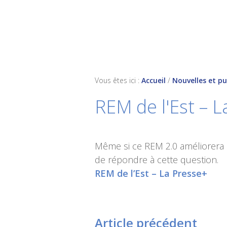
Skip
Skip
Skip
to
to
to
primary
main
footer
navigation
content
Vous êtes ici :
Accueil
/
Nouvelles et pu
REM de l'Est – 
Même si ce REM 2.0 améliorera l
de répondre à cette question.
REM de l’Est – La Presse+
Article précédent