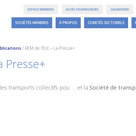
ESPACE MEMBRES
ACCÈS FOURNISSEURS
CALENDRIER
SOCIÉTÉS MEMBRES
À PROPOS
COMITÉS SECTORIELS
blications
/
REM de l'Est – La Presse+
La Presse+
es transports collectifs pou. … et la
Société de
transp