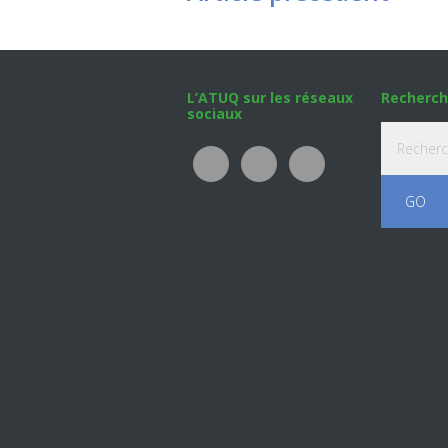
Footer
L’ATUQ sur les réseaux
Recherch
sociaux
Recherche