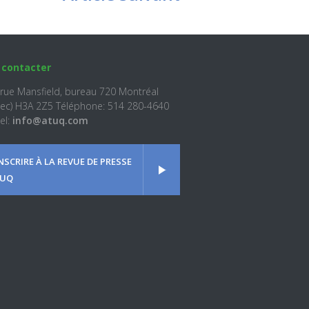
 contacter
 rue Mansfield, bureau 720 Montréal
ec) H3A 2Z5 Téléphone: 514 280-4640
el:
info@atuq.com
INSCRIRE À LA REVUE DE PRESSE
UQ