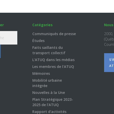
er
Catégories
Nous
Communiqués de presse
2000,
(Québ
Études
Courri
Faits saillants du
transport collectif
L'ATUQ dans les médias
S'
AT
Les membres de l'ATUQ
Mémoires
Mobilité urbaine
intégrée
Nouvelles à la Une
Plan Stratégique 2023-
2025 de l'ATUQ
Rapport d'activités