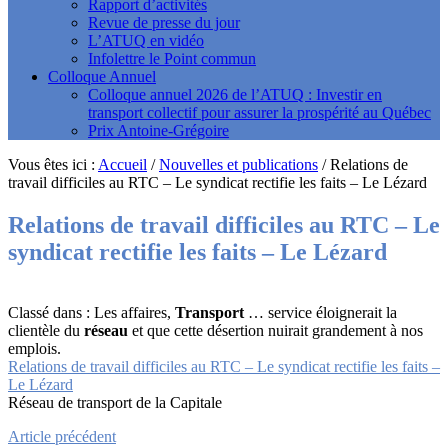
Rapport d’activités
Revue de presse du jour
L’ATUQ en vidéo
Infolettre le Point commun
Colloque Annuel
Colloque annuel 2026 de l’ATUQ : Investir en
transport collectif pour assurer la prospérité au Québec
Prix Antoine-Grégoire
Vous êtes ici :
Accueil
/
Nouvelles et publications
/
Relations de
travail difficiles au RTC – Le syndicat rectifie les faits – Le Lézard
Relations de travail difficiles au RTC – Le
syndicat rectifie les faits – Le Lézard
Classé dans : Les affaires,
Transport
… service éloignerait la
clientèle du
réseau
et que cette désertion nuirait grandement à nos
emplois.
Relations de travail difficiles au RTC – Le syndicat rectifie les faits –
Le Lézard
Réseau de transport de la Capitale
Article précédent