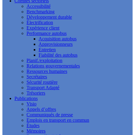
Comités sectoriels
Accessibilité
Benchmarking
Développement durable
Électrification
Expérience client
Performance autobus
Acquisition autobus
Approvisionneurs
Entretien
Fiabilité des autobus
Planif./exploitation
Relations gouvernementales
Ressources humaines
Secrétaires
Sécurité routière
Transport Adapté
Trésoriers
Publications
Visio
Appels d’offres
Communiqués de presse
Emplois en transport en commun
Études
Mémoires