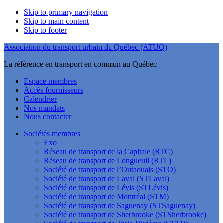
Skip to primary navigation
Skip to main content
Skip to footer
Association du transport urbain du Québec (ATUQ)
La référence en transport en commun au Québec
Espace membres
Accès fournisseurs
Calendrier
Nos mandats
Nous contacter
Sociétés membres
Exo
Réseau de transport de la Capitale (RTC)
Réseau de transport de Longueuil (RTL)
Société de transport de l’Outaouais (STO)
Société de transport de Laval (STLaval)
Société de transport de Lévis (STLévis)
Société de transport de Montréal (STM)
Société de transport de Saguenay (STSaguenay)
Société de transport de Sherbrooke (STSherbrooke)