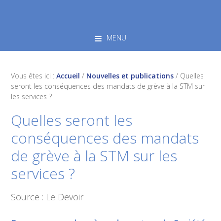
Skip
Skip
Skip
to
to
to
primary
main
footer
MENU
navigation
content
Vous êtes ici :
Accueil
/
Nouvelles et publications
/
Quelles
seront les conséquences des mandats de grève à la STM sur
les services ?
Quelles seront les
conséquences des mandats
de grève à la STM sur les
services ?
Source : Le Devoir