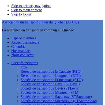
Skip to primary navigation
Skip to main content
Skip to footer
Association du transport urbain du Québec (ATUQ)
La référence en transport en commun au Québec
Espace membres
Accès fournisseurs
Calendrier
Nos mandats
Nous contacter
Sociétés membres
Exo
Réseau de transport de la Capitale (RTC)
Réseau de transport de Longueuil (RTL)
Société de transport de l’Outaouais (STO)
Société de transport de Laval (STLaval)
Société de transport de Lévis (STLévis)
Société de transport de Montréal (STM)
Société de transport de Saguenay (STSaguenay)
Société de transport de Sherbrooke (STSherbrooke)