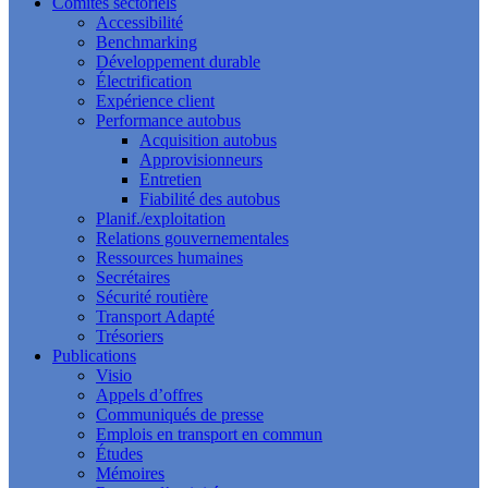
Comités sectoriels
Accessibilité
Benchmarking
Développement durable
Électrification
Expérience client
Performance autobus
Acquisition autobus
Approvisionneurs
Entretien
Fiabilité des autobus
Planif./exploitation
Relations gouvernementales
Ressources humaines
Secrétaires
Sécurité routière
Transport Adapté
Trésoriers
Publications
Visio
Appels d’offres
Communiqués de presse
Emplois en transport en commun
Études
Mémoires