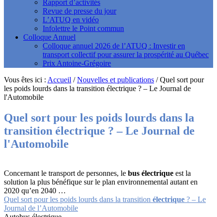
Rapport d’activités
Revue de presse du jour
L’ATUQ en vidéo
Infolettre le Point commun
Colloque Annuel
Colloque annuel 2026 de l’ATUQ : Investir en
transport collectif pour assurer la prospérité au Québec
Prix Antoine-Grégoire
Vous êtes ici :
Accueil
/
Nouvelles et publications
/
Quel sort pour
les poids lourds dans la transition électrique ? – Le Journal de
l'Automobile
Quel sort pour les poids lourds dans la
transition
électrique
? – Le Journal de
l'Automobile
Concernant le transport de personnes, le
bus électrique
est la
solution la plus bénéfique sur le plan environnemental autant en
2020 qu’en 2040 …
Quel sort pour les poids lourds dans la transition
électrique
? – Le
Journal de l’Automobile
Autobus électrique