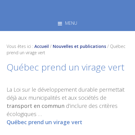
Skip
Skip
Skip
to
to
to
primary
main
footer
MENU
navigation
content
Vous êtes ici :
Accueil
/
Nouvelles et publications
/
Québec
prend un virage vert
Québec prend un virage vert
La Loi sur le développement durable permettait
déjà aux municipalités et aux sociétés de
transport en commun
d’inclure des critères
écologiques …
Québec prend un virage vert