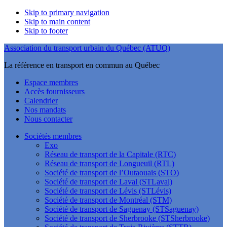
Skip to primary navigation
Skip to main content
Skip to footer
Association du transport urbain du Québec (ATUQ)
La référence en transport en commun au Québec
Espace membres
Accès fournisseurs
Calendrier
Nos mandats
Nous contacter
Sociétés membres
Exo
Réseau de transport de la Capitale (RTC)
Réseau de transport de Longueuil (RTL)
Société de transport de l’Outaouais (STO)
Société de transport de Laval (STLaval)
Société de transport de Lévis (STLévis)
Société de transport de Montréal (STM)
Société de transport de Saguenay (STSaguenay)
Société de transport de Sherbrooke (STSherbrooke)