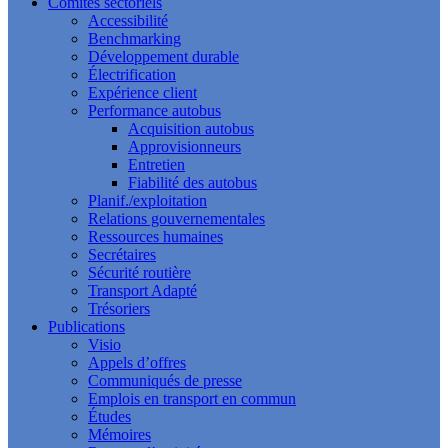
Comités sectoriels
Accessibilité
Benchmarking
Développement durable
Électrification
Expérience client
Performance autobus
Acquisition autobus
Approvisionneurs
Entretien
Fiabilité des autobus
Planif./exploitation
Relations gouvernementales
Ressources humaines
Secrétaires
Sécurité routière
Transport Adapté
Trésoriers
Publications
Visio
Appels d’offres
Communiqués de presse
Emplois en transport en commun
Études
Mémoires