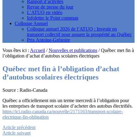
Rapport d’activités
Revue de presse du jour
L’ATUQ en vidéo
Infolettre le Point commun
Colloque Annuel
Colloque annuel 2026 de l’ATUQ : Investir en
transport collectif pour assurer la prospérité au Québec
Prix Antoine-Grégoire
Vous êtes ici :
Accueil
/
Nouvelles et publications
/
Québec met fin à
l’obligation d’achat d’autobus scolaires électriques
Québec met fin à l’obligation d’achat
d’autobus scolaires électriques
Source : Radio-Canada
Québec a officiellement mis un terme mercredi à l’obligation pour
les entreprises de transport scolaire d’acheter des autobus électrifiés.
https://ici.radio-canada.ca/nouvelle/2171163/transport-scolaire-
electrique-fin-obligation
Article précédent
Article suivant