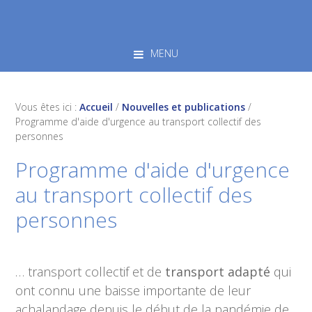
Skip
Skip
Skip
to
to
to
primary
main
footer
MENU
navigation
content
Vous êtes ici :
Accueil
/
Nouvelles et publications
/
Programme d'aide d'urgence au transport collectif des
personnes
Programme d'aide d'urgence
au transport collectif des
personnes
… transport collectif et de
transport adapté
qui
ont connu une baisse importante de leur
achalandage depuis le début de la pandémie de