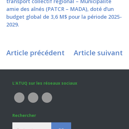
transport collectif régional – Municipalité
amie des aînés (PATCR – MADA), doté d’un
budget global de 3,6 M$ pour la période 2025-
2029.
Article précédent
Article suivant
Footer
L’ATUQ sur les réseaux sociaux
Rechercher
Recherche