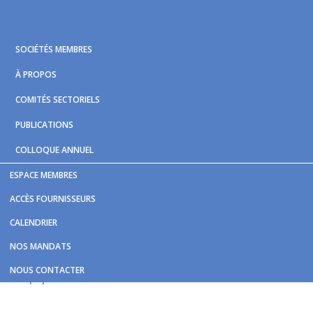
Skip
Skip
Skip
to
to
to
primary
main
footer
SOCIÉTÉS MEMBRES
navigation
content
À PROPOS
COMITÉS SECTORIELS
PUBLICATIONS
COLLOQUE ANNUEL
ESPACE MEMBRES
Vous êtes ici :
Accueil
/
Nouvelles et publications
/
Prix
ACCÈS FOURNISSEURS
Antoine-Grégoire 2026 | Appel de candidatures
CALENDRIER
Prix Antoine-Grégoire 2026 |
NOS MANDATS
Appel de candidatures
NOUS CONTACTER