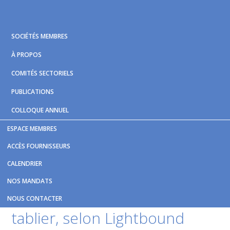
Skip
Skip
Skip
to
to
to
primary
main
footer
SOCIÉTÉS MEMBRES
navigation
content
À PROPOS
COMITÉS SECTORIELS
PUBLICATIONS
COLLOQUE ANNUEL
ESPACE MEMBRES
Vous êtes ici :
Accueil
/
Nouvelles et publications
/
Pont de
ACCÈS FOURNISSEURS
Québec: «Souhaitable» d’abaisser le tablier, selon Lightbound
CALENDRIER
Pont de Québec:
NOS MANDATS
«Souhaitable» d’abaisser le
NOUS CONTACTER
tablier, selon Lightbound