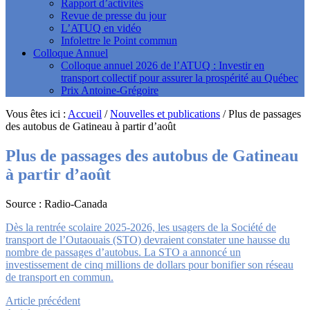
Rapport d’activités
Revue de presse du jour
L’ATUQ en vidéo
Infolettre le Point commun
Colloque Annuel
Colloque annuel 2026 de l’ATUQ : Investir en
transport collectif pour assurer la prospérité au Québec
Prix Antoine-Grégoire
Vous êtes ici :
Accueil
/
Nouvelles et publications
/
Plus de passages
des autobus de Gatineau à partir d’août
Plus de passages des autobus de Gatineau
à partir d’août
Source : Radio-Canada
Dès la rentrée scolaire 2025-2026, les usagers de la Société de
transport de l’Outaouais (STO) devraient constater une hausse du
nombre de passages d’autobus. La STO a annoncé un
investissement de cinq millions de dollars pour bonifier son réseau
de transport en commun.
Article précédent