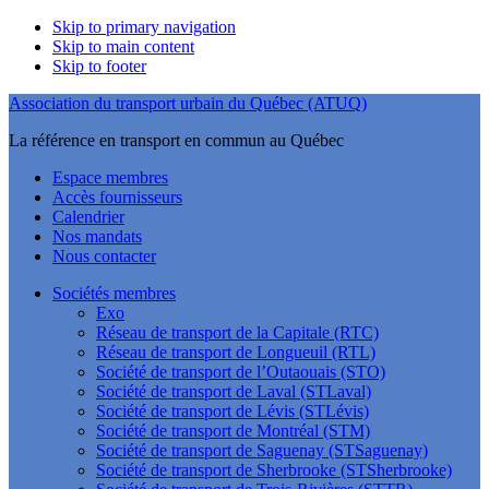
Skip to primary navigation
Skip to main content
Skip to footer
Association du transport urbain du Québec (ATUQ)
La référence en transport en commun au Québec
Espace membres
Accès fournisseurs
Calendrier
Nos mandats
Nous contacter
Sociétés membres
Exo
Réseau de transport de la Capitale (RTC)
Réseau de transport de Longueuil (RTL)
Société de transport de l’Outaouais (STO)
Société de transport de Laval (STLaval)
Société de transport de Lévis (STLévis)
Société de transport de Montréal (STM)
Société de transport de Saguenay (STSaguenay)
Société de transport de Sherbrooke (STSherbrooke)