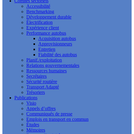
Comités sectoriels
Accessibilité
Benchmarking
Développement durable
Électrification
Expérience client
Performance autobus
Acquisition autobus
Approvisionneurs
Entretien
Fiabilité des autobus
Planif./exploitation
Relations gouvernementales
Ressources humaines
Secrétaires
Sécurité routière
Transport Adapté
Trésoriers
Publications
Visio
Appels d’offres
Communiqués de presse
Emplois en transport en commun
Études
Mémoires