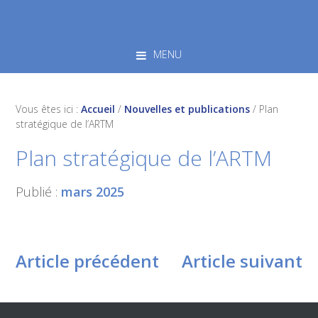
Skip
Skip
Skip
to
to
to
primary
main
footer
MENU
navigation
content
Vous êtes ici :
Accueil
/
Nouvelles et publications
/
Plan
stratégique de l’ARTM
Plan stratégique de l’ARTM
Publié :
mars 2025
Article précédent
Article suivant