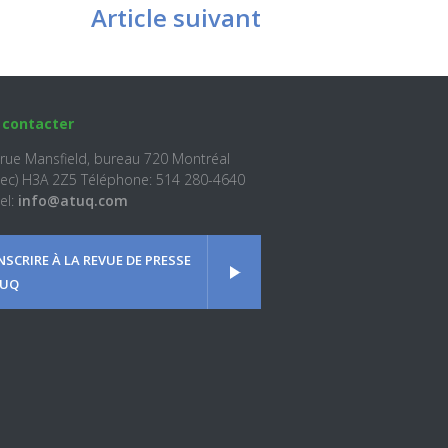
Article suivant
 contacter
 rue Mansfield, bureau 720 Montréal
ec) H3A 2Z5 Téléphone: 514 280-4640
el:
info@atuq.com
INSCRIRE À LA REVUE DE PRESSE
UQ