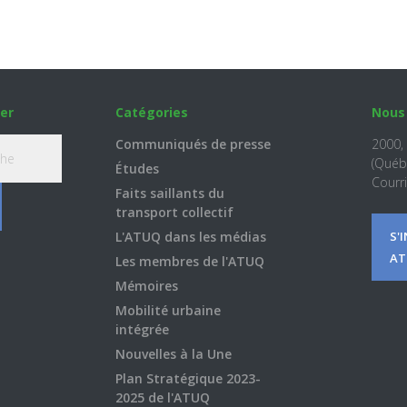
er
Catégories
Nous
Communiqués de presse
2000,
(Québ
Études
Courri
Faits saillants du
transport collectif
L'ATUQ dans les médias
S'
AT
Les membres de l'ATUQ
Mémoires
Mobilité urbaine
intégrée
Nouvelles à la Une
Plan Stratégique 2023-
2025 de l'ATUQ