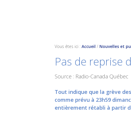
Skip
Skip
Skip
to
to
to
primary
main
footer
navigation
content
Vous êtes ici :
Accueil
/
Nouvelles et pu
Pas de reprise 
Source : Radio-Canada Québec
Tout indique que la grève des
comme prévu à 23h59 dimanche
entièrement rétabli à partir d