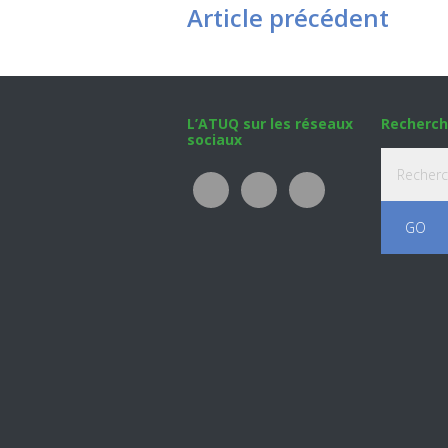
Article précédent
Footer
L’ATUQ sur les réseaux
Recherch
sociaux
Recherche