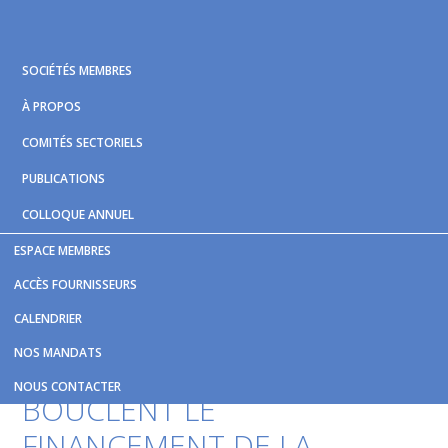
Skip
Skip
Skip
to
to
to
primary
main
footer
SOCIÉTÉS MEMBRES
navigation
content
À PROPOS
COMITÉS SECTORIELS
PUBLICATIONS
COLLOQUE ANNUEL
ESPACE MEMBRES
Vous êtes ici :
Accueil
/
Nouvelles et publications
/
OTTAWA
ACCÈS FOURNISSEURS
ET QUÉBEC BOUCLENT LE FINANCEMENT DE LA STATION DU
CALENDRIER
REM
NOS MANDATS
OTTAWA ET QUÉBEC
NOUS CONTACTER
BOUCLENT LE
FINANCEMENT DE LA