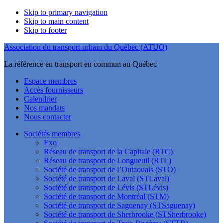
Skip to primary navigation
Skip to main content
Skip to footer
Association du transport urbain du Québec (ATUQ)
La référence en transport en commun au Québec
Espace membres
Accès fournisseurs
Calendrier
Nos mandats
Nous contacter
Sociétés membres
Exo
Réseau de transport de la Capitale (RTC)
Réseau de transport de Longueuil (RTL)
Société de transport de l’Outaouais (STO)
Société de transport de Laval (STLaval)
Société de transport de Lévis (STLévis)
Société de transport de Montréal (STM)
Société de transport de Saguenay (STSaguenay)
Société de transport de Sherbrooke (STSherbrooke)