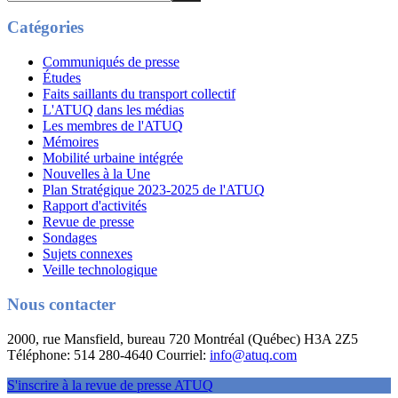
Catégories
Communiqués de presse
Études
Faits saillants du transport collectif
L'ATUQ dans les médias
Les membres de l'ATUQ
Mémoires
Mobilité urbaine intégrée
Nouvelles à la Une
Plan Stratégique 2023-2025 de l'ATUQ
Rapport d'activités
Revue de presse
Sondages
Sujets connexes
Veille technologique
Nous contacter
2000, rue Mansfield, bureau 720 Montréal (Québec) H3A 2Z5
Téléphone: 514 280-4640 Courriel:
info@atuq.com
S'inscrire à la revue de presse ATUQ