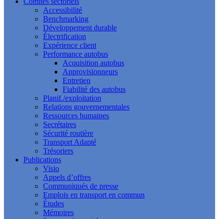
Comités sectoriels
Accessibilité
Benchmarking
Développement durable
Électrification
Expérience client
Performance autobus
Acquisition autobus
Approvisionneurs
Entretien
Fiabilité des autobus
Planif./exploitation
Relations gouvernementales
Ressources humaines
Secrétaires
Sécurité routière
Transport Adapté
Trésoriers
Publications
Visio
Appels d’offres
Communiqués de presse
Emplois en transport en commun
Études
Mémoires