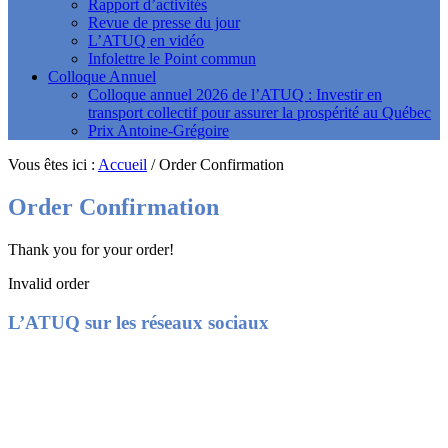
Rapport d’activités
Revue de presse du jour
L’ATUQ en vidéo
Infolettre le Point commun
Colloque Annuel
Colloque annuel 2026 de l’ATUQ : Investir en
transport collectif pour assurer la prospérité au Québec
Prix Antoine-Grégoire
Vous êtes ici :
Accueil
/
Order Confirmation
Order Confirmation
Thank you for your order!
Invalid order
Footer
L’ATUQ sur les réseaux sociaux