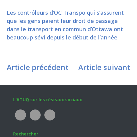
Les contrôleurs d’OC Transpo qui s’assurent
que les gens paient leur droit de passage
dans le transport en commun d’Ottawa ont
beaucoup sévi depuis le début de l’année.
Article précédent
Article suivant
Footer
L’ATUQ sur les réseaux sociaux
Rechercher