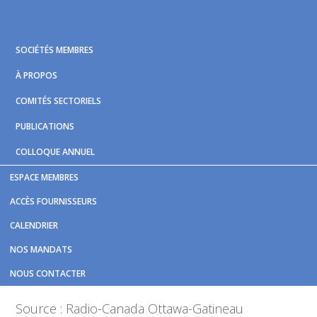
Skip
Skip
Skip
to
to
to
primary
main
footer
SOCIÉTÉS MEMBRES
navigation
content
À PROPOS
COMITÉS SECTORIELS
PUBLICATIONS
COLLOQUE ANNUEL
ESPACE MEMBRES
Vous êtes ici :
Accueil
/
Nouvelles et publications
/
ACCÈS FOURNISSEURS
OC Transpo sévit contre les fraudeurs
CALENDRIER
OC Transpo sévit contre les
NOS MANDATS
fraudeurs
NOUS CONTACTER
Source : Radio-Canada Ottawa-Gatineau