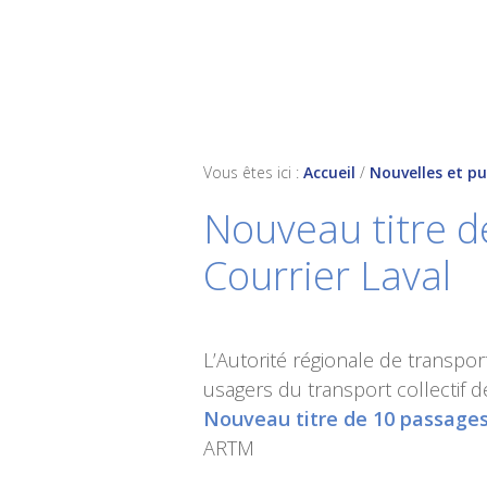
Skip
Skip
Skip
to
to
to
primary
main
footer
navigation
content
Vous êtes ici :
Accueil
/
Nouvelles et pu
Nouveau titre d
Courrier Laval
L’Autorité régionale de transpor
usagers du transport collectif d
Nouveau titre de 10 passages 
ARTM