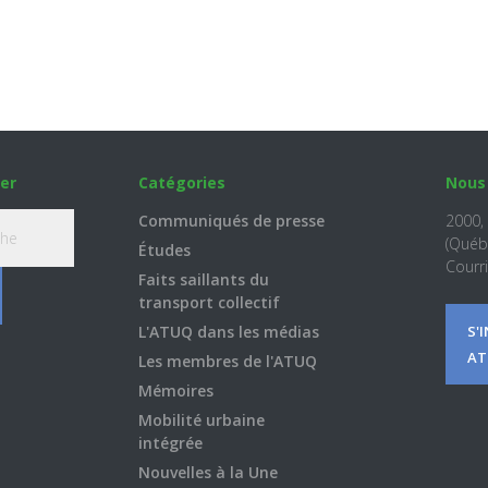
er
Catégories
Nous
Communiqués de presse
2000,
(Québ
Études
Courri
Faits saillants du
transport collectif
L'ATUQ dans les médias
S'
AT
Les membres de l'ATUQ
Mémoires
Mobilité urbaine
intégrée
Nouvelles à la Une