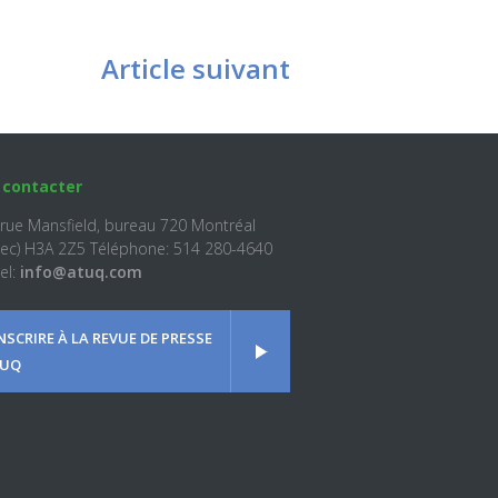
Article suivant
 contacter
 rue Mansfield, bureau 720 Montréal
ec) H3A 2Z5 Téléphone: 514 280-4640
el:
info@atuq.com
INSCRIRE À LA REVUE DE PRESSE
UQ