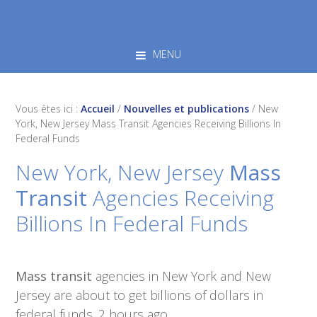
Skip
Skip
Skip
to
to
to
primary
main
footer
MENU
navigation
content
Vous êtes ici :
Accueil
/
Nouvelles et publications
/
New
York, New Jersey Mass Transit Agencies Receiving Billions In
Federal Funds
New York, New Jersey
Mass
Transit
Agencies Receiving
Billions In Federal Funds
Mass transit
agencies in New York and New
Jersey are about to get billions of dollars in
federal funds. 2 hours ago …