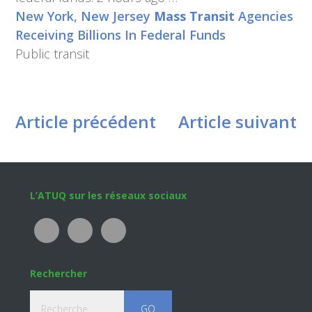
New York, New Jersey
Mass Transit
Agencies
Receiving Billions In Federal Funds
Public transit
Article précédent
Article suivant
Footer
L’ATUQ sur les réseaux sociaux
Rechercher
Recherche