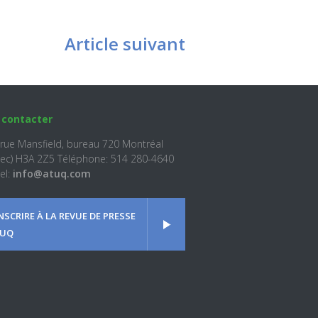
Article suivant
 contacter
 rue Mansfield, bureau 720 Montréal
ec) H3A 2Z5 Téléphone: 514 280-4640
el:
info@atuq.com
INSCRIRE À LA REVUE DE PRESSE
UQ