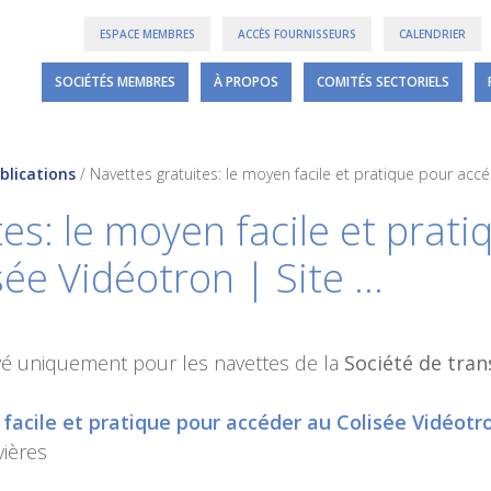
ESPACE MEMBRES
ACCÈS FOURNISSEURS
CALENDRIER
SOCIÉTÉS MEMBRES
À PROPOS
COMITÉS SECTORIELS
blications
/
Navettes gratuites: le moyen facile et pratique pour acc
es: le moyen facile et prat
sée Vidéotron | Site …
vé uniquement pour les navettes de la
Société de tran
facile et pratique pour accéder au Colisée Vidéotro
vières