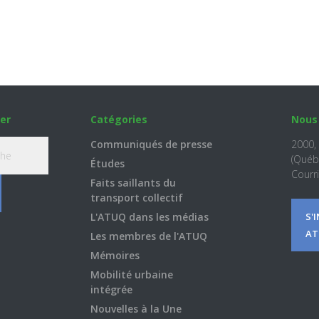
er
Catégories
Nous
Communiqués de presse
2000,
(Québ
Études
Courri
Faits saillants du
transport collectif
L'ATUQ dans les médias
S'
AT
Les membres de l'ATUQ
Mémoires
Mobilité urbaine
intégrée
Nouvelles à la Une