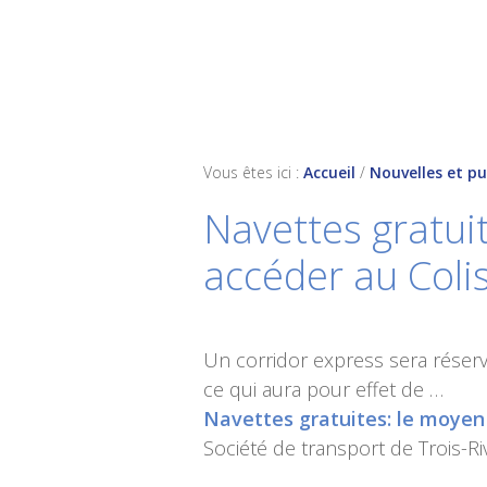
Skip
Skip
Skip
to
to
to
primary
main
footer
navigation
content
Vous êtes ici :
Accueil
/
Nouvelles et pu
Navettes gratuit
accéder au Coli
Un corridor express sera réser
ce qui aura pour effet de …
Navettes gratuites: le moyen 
Société de transport de Trois-Ri