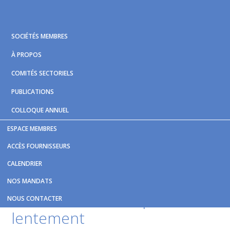
Skip
Skip
Skip
to
to
to
primary
main
footer
SOCIÉTÉS MEMBRES
navigation
content
À PROPOS
COMITÉS SECTORIELS
PUBLICATIONS
COLLOQUE ANNUEL
ESPACE MEMBRES
Vous êtes ici :
Accueil
/
Nouvelles et publications
/
Navettes
ACCÈS FOURNISSEURS
fluviales : les travailleurs embarquent lentement
CALENDRIER
Navettes fluviales : les
NOS MANDATS
travailleurs embarquent
NOUS CONTACTER
lentement