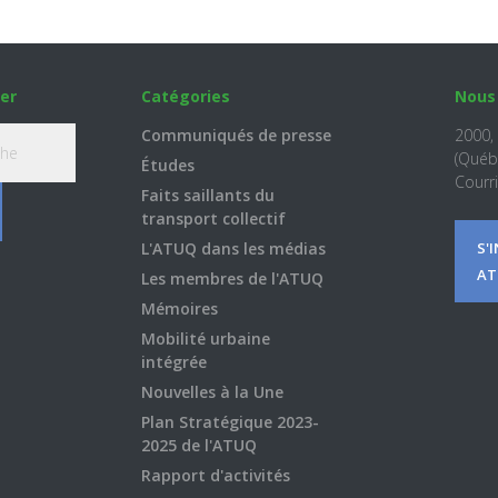
er
Catégories
Nous
Communiqués de presse
2000,
(Québ
Études
Courri
Faits saillants du
transport collectif
L'ATUQ dans les médias
S'
AT
Les membres de l'ATUQ
Mémoires
Mobilité urbaine
intégrée
Nouvelles à la Une
Plan Stratégique 2023-
2025 de l'ATUQ
Rapport d'activités