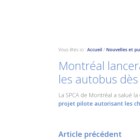
Skip
Skip
Skip
to
to
to
primary
main
footer
navigation
content
Vous êtes ici :
Accueil
/
Nouvelles et pu
Montréal lancera
les autobus dès
La SPCA de Montréal a salué la d
projet pilote autorisant les 
Article précédent