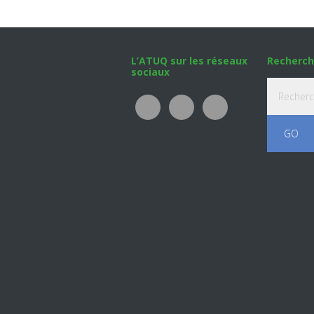
Footer
L’ATUQ sur les réseaux
Recherch
sociaux
Recherche