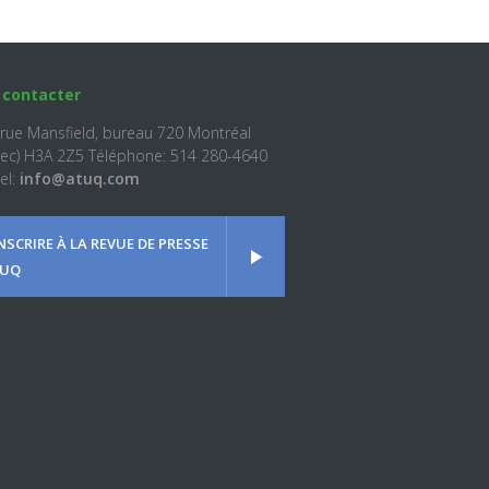
 contacter
 rue Mansfield, bureau 720 Montréal
ec) H3A 2Z5 Téléphone: 514 280-4640
el:
info@atuq.com
INSCRIRE À LA REVUE DE PRESSE
UQ