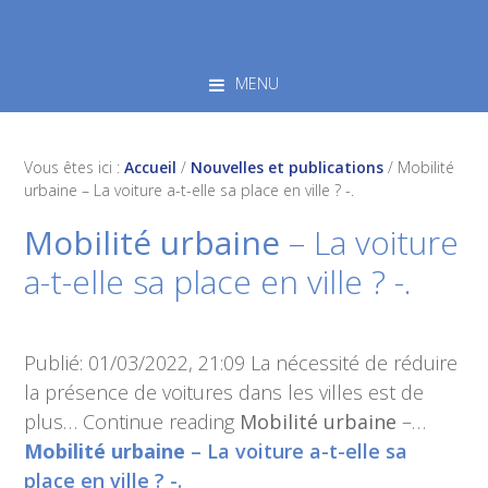
Skip
Skip
Skip
to
to
to
primary
main
footer
MENU
navigation
content
Vous êtes ici :
Accueil
/
Nouvelles et publications
/
Mobilité
urbaine – La voiture a-t-elle sa place en ville ? -.
Mobilité urbaine
– La voiture
a-t-elle sa place en ville ? -.
Publié: 01/03/2022, 21:09 La nécessité de réduire
la présence de voitures dans les villes est de
plus… Continue reading
Mobilité urbaine
–…
Mobilité urbaine
– La voiture a-t-elle sa
place en ville ? -.