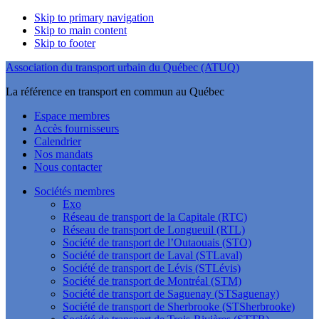
Skip to primary navigation
Skip to main content
Skip to footer
Association du transport urbain du Québec (ATUQ)
La référence en transport en commun au Québec
Espace membres
Accès fournisseurs
Calendrier
Nos mandats
Nous contacter
Sociétés membres
Exo
Réseau de transport de la Capitale (RTC)
Réseau de transport de Longueuil (RTL)
Société de transport de l’Outaouais (STO)
Société de transport de Laval (STLaval)
Société de transport de Lévis (STLévis)
Société de transport de Montréal (STM)
Société de transport de Saguenay (STSaguenay)
Société de transport de Sherbrooke (STSherbrooke)