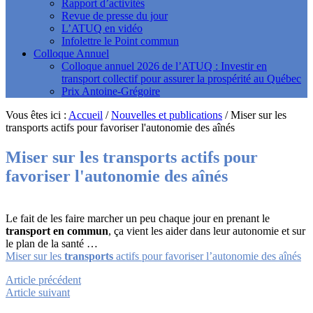
Rapport d’activités
Revue de presse du jour
L’ATUQ en vidéo
Infolettre le Point commun
Colloque Annuel
Colloque annuel 2026 de l’ATUQ : Investir en
transport collectif pour assurer la prospérité au Québec
Prix Antoine-Grégoire
Vous êtes ici :
Accueil
/
Nouvelles et publications
/
Miser sur les
transports actifs pour favoriser l'autonomie des aînés
Miser sur les
transports
actifs pour
favoriser l'autonomie des aînés
Le fait de les faire marcher un peu chaque jour en prenant le
transport en
commun
, ça vient les aider dans leur autonomie et sur
le plan de la santé …
Miser sur les
transports
actifs pour favoriser l’autonomie des aînés
Article précédent
Article suivant