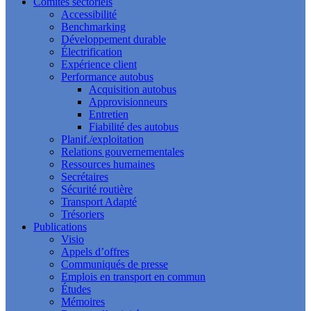
Comités sectoriels
Accessibilité
Benchmarking
Développement durable
Électrification
Expérience client
Performance autobus
Acquisition autobus
Approvisionneurs
Entretien
Fiabilité des autobus
Planif./exploitation
Relations gouvernementales
Ressources humaines
Secrétaires
Sécurité routière
Transport Adapté
Trésoriers
Publications
Visio
Appels d’offres
Communiqués de presse
Emplois en transport en commun
Études
Mémoires