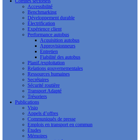
Comités sectoriels
Accessibilité
Benchmarking
Développement durable
Électrification
Expérience client
Performance autobus
Acquisition autobus
Approvisionneurs
Entretien
Fiabilité des autobus
Planif./exploitation
Relations gouvernementales
Ressources humaines
Secrétaires
Sécurité routière
Transport Adapté
Trésoriers
Publications
Visio
Appels d’offres
Communiqués de presse
Emplois en transport en commun
Études
Mémoires