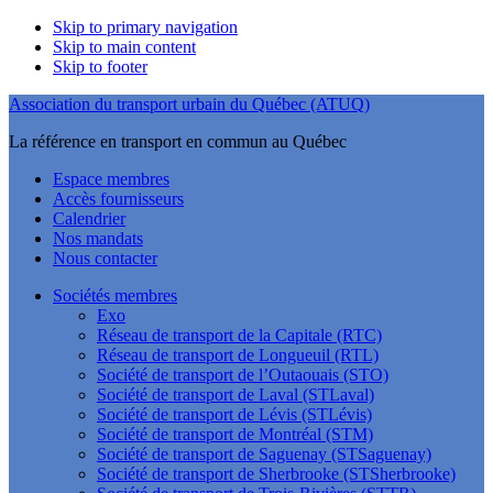
Skip to primary navigation
Skip to main content
Skip to footer
Association du transport urbain du Québec (ATUQ)
La référence en transport en commun au Québec
Espace membres
Accès fournisseurs
Calendrier
Nos mandats
Nous contacter
Sociétés membres
Exo
Réseau de transport de la Capitale (RTC)
Réseau de transport de Longueuil (RTL)
Société de transport de l’Outaouais (STO)
Société de transport de Laval (STLaval)
Société de transport de Lévis (STLévis)
Société de transport de Montréal (STM)
Société de transport de Saguenay (STSaguenay)
Société de transport de Sherbrooke (STSherbrooke)