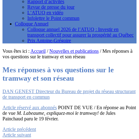
Rapport d’activités
Revue de presse du jour
L’ATUQ en vidéo
Infolettre le Point commun
Colloque Annuel
Colloque annuel 2026 de l’ATUQ : Investir en
transport collectif pour assurer la prospérité au Québec
Prix Antoine-Grégoire
Vous êtes ici :
Accueil
/
Nouvelles et publications
/
Mes réponses à
vos questions sur le tramway et son réseau
Mes réponses à vos questions sur le
tramway et son réseau
DAN GENEST Directeur du Bureau de projet du réseau structurant
de transport en commun
Article réservé aux abonnés
POINT DE VUE / En réponse au Point
de vue
M. Labeaume, expliquez-moi le tramway!
de Jules
Painchaud paru le 19 février.
Article précédent
Article suivant