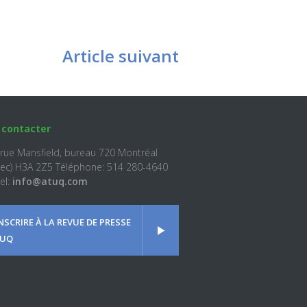
Article suivant
 contacter
 rue Mansfield, bureau 720 Montréal
ec) H3A 2Z5 Téléphone: 514 280-4640
el:
info@atuq.com
INSCRIRE À LA REVUE DE PRESSE
UQ