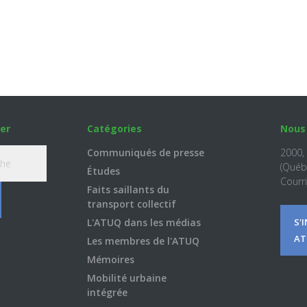
er
Catégories
Nous
Communiqués de presse
2000,
(Québ
Études
Courri
Faits saillants du
transport collectif
L'ATUQ dans les médias
S'
AT
Les membres de l'ATUQ
Mémoires
Mobilité urbaine
intégrée