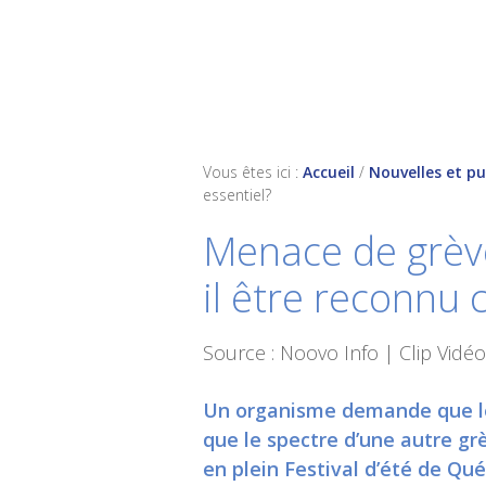
Skip
Skip
Skip
to
to
to
primary
main
footer
navigation
content
Vous êtes ici :
Accueil
/
Nouvelles et pu
essentiel?
Menace de grève 
il être reconnu
Source : Noovo Info | Clip Vidéo
Un organisme demande que le
que le spectre d’une autre gr
en plein Festival d’été de Qué