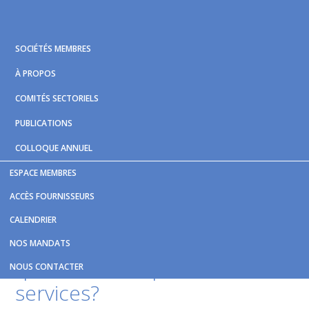
Skip
Skip
Skip
to
to
to
primary
main
footer
SOCIÉTÉS MEMBRES
navigation
content
À PROPOS
COMITÉS SECTORIELS
PUBLICATIONS
COLLOQUE ANNUEL
ESPACE MEMBRES
Vous êtes ici :
Accueil
/
Nouvelles et publications
/
Mandats
ACCÈS FOURNISSEURS
de grève à la STM: quelles conséquences sur les services?
CALENDRIER
Mandats de grève à la STM:
NOS MANDATS
quelles conséquences sur les
NOUS CONTACTER
services?