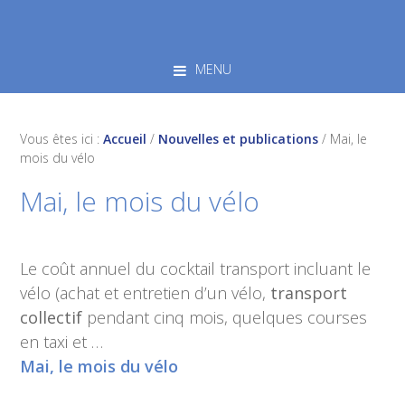
Skip
Skip
Skip
to
to
to
primary
main
footer
MENU
navigation
content
Vous êtes ici :
Accueil
/
Nouvelles et publications
/
Mai, le
mois du vélo
Mai, le mois du vélo
Le coût annuel du cocktail transport incluant le
vélo (achat et entretien d’un vélo,
transport
collectif
pendant cinq mois, quelques courses
en taxi et …
Mai, le mois du vélo