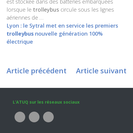
est stockée dans des batteries embarquées
lorsque le
trolleybus
circule sous les lignes
aériennes de …
Lyon : le Sytral met en service les premiers
trolleybus
nouvelle génération 100%
électrique
Article précédent
Article suivant
Footer
L’ATUQ sur les réseaux sociaux