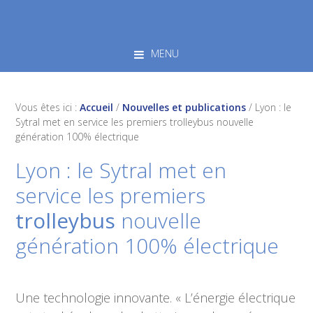
Skip
Skip
Skip
to
to
to
primary
main
footer
MENU
navigation
content
Vous êtes ici :
Accueil
/
Nouvelles et publications
/
Lyon : le
Sytral met en service les premiers trolleybus nouvelle
génération 100% électrique
Lyon : le Sytral met en
service les premiers
trolleybus
nouvelle
génération 100% électrique
Une technologie innovante. « L’énergie électrique