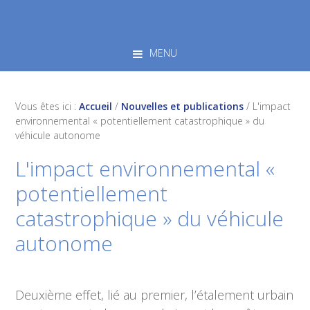
Skip
Skip
Skip
to
to
to
primary
main
footer
MENU
navigation
content
Vous êtes ici :
Accueil
/
Nouvelles et publications
/
L'impact
environnemental « potentiellement catastrophique » du
véhicule autonome
L'impact environnemental «
potentiellement
catastrophique » du véhicule
autonome
Deuxième effet, lié au premier, l’étalement urbain