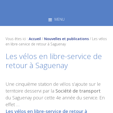
Skip
Skip
Skip
to
to
to
primary
main
footer
MENU
navigation
content
Vous êtes ici :
Accueil
/
Nouvelles et publications
/
Les vélos
en libre-service de retour à Saguenay
Les vélos en libre-service de
retour à Saguenay
Une cinquième station de vélos s’ajoute sur le
territoire desservi par la
Société
de transport
du Saguenay pour cette 4e année du service. En
effet …
Les vélos en libre-service de retour à