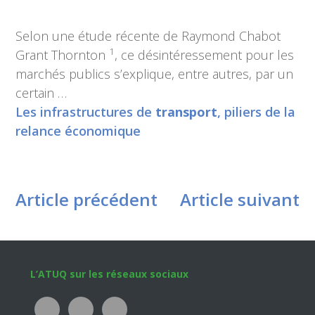
Selon une étude récente de Raymond Chabot
1
Grant Thornton
, ce désintéressement pour les
marchés publics s’explique, entre autres, par un
certain …
Les infrastructures de
transport
, piliers de la
relance économique
Article précédent
Article suivant
Footer
L’ATUQ sur les réseaux sociaux