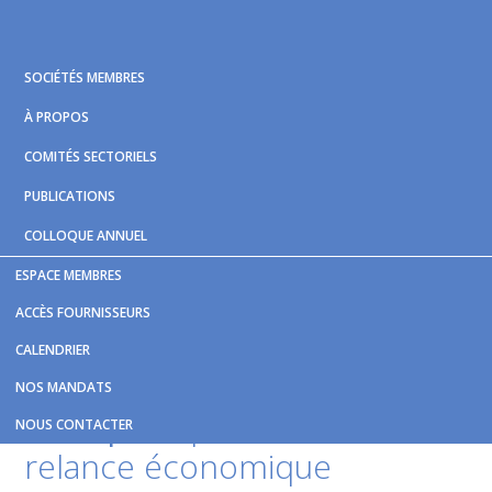
Skip
Skip
Skip
to
to
to
primary
main
footer
SOCIÉTÉS MEMBRES
navigation
content
À PROPOS
COMITÉS SECTORIELS
PUBLICATIONS
COLLOQUE ANNUEL
ESPACE MEMBRES
Vous êtes ici :
Accueil
/
Nouvelles et publications
/
Les
ACCÈS FOURNISSEURS
infrastructures de transport, piliers de la relance économique
CALENDRIER
Les infrastructures de
NOS MANDATS
transport
, piliers de la
NOUS CONTACTER
relance économique