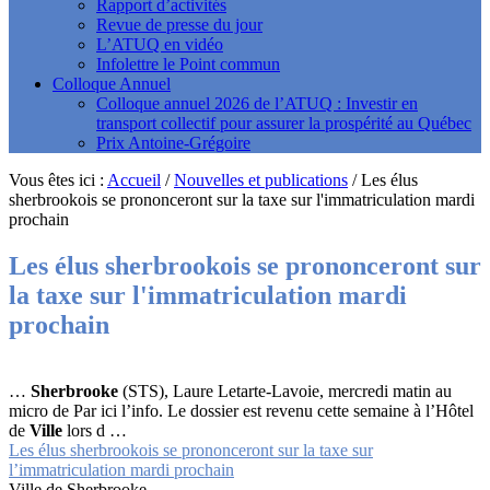
Rapport d’activités
Revue de presse du jour
L’ATUQ en vidéo
Infolettre le Point commun
Colloque Annuel
Colloque annuel 2026 de l’ATUQ : Investir en
transport collectif pour assurer la prospérité au Québec
Prix Antoine-Grégoire
Vous êtes ici :
Accueil
/
Nouvelles et publications
/
Les élus
sherbrookois se prononceront sur la taxe sur l'immatriculation mardi
prochain
Les élus sherbrookois se prononceront sur
la taxe sur l'immatriculation mardi
prochain
…
Sherbrooke
(STS), Laure Letarte-Lavoie, mercredi matin au
micro de Par ici l’info. Le dossier est revenu cette semaine à l’Hôtel
de
Ville
lors d …
Les élus sherbrookois se prononceront sur la taxe sur
l’immatriculation mardi prochain
Ville de Sherbrooke