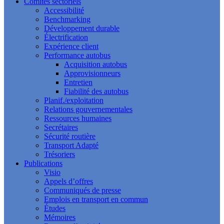
Comités sectoriels
Accessibilité
Benchmarking
Développement durable
Électrification
Expérience client
Performance autobus
Acquisition autobus
Approvisionneurs
Entretien
Fiabilité des autobus
Planif./exploitation
Relations gouvernementales
Ressources humaines
Secrétaires
Sécurité routière
Transport Adapté
Trésoriers
Publications
Visio
Appels d’offres
Communiqués de presse
Emplois en transport en commun
Études
Mémoires