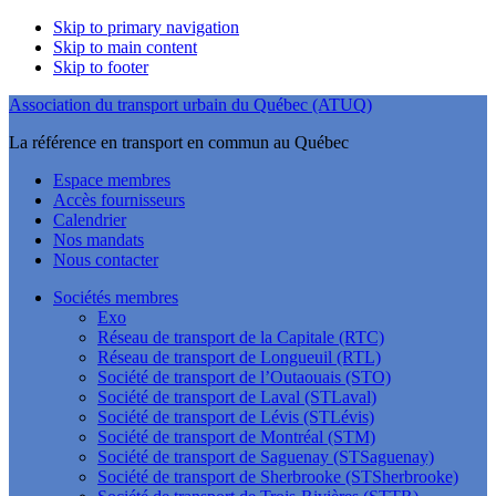
Skip to primary navigation
Skip to main content
Skip to footer
Association du transport urbain du Québec (ATUQ)
La référence en transport en commun au Québec
Espace membres
Accès fournisseurs
Calendrier
Nos mandats
Nous contacter
Sociétés membres
Exo
Réseau de transport de la Capitale (RTC)
Réseau de transport de Longueuil (RTL)
Société de transport de l’Outaouais (STO)
Société de transport de Laval (STLaval)
Société de transport de Lévis (STLévis)
Société de transport de Montréal (STM)
Société de transport de Saguenay (STSaguenay)
Société de transport de Sherbrooke (STSherbrooke)