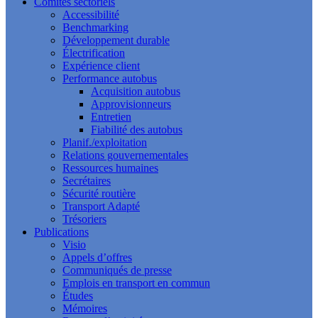
Comités sectoriels
Accessibilité
Benchmarking
Développement durable
Électrification
Expérience client
Performance autobus
Acquisition autobus
Approvisionneurs
Entretien
Fiabilité des autobus
Planif./exploitation
Relations gouvernementales
Ressources humaines
Secrétaires
Sécurité routière
Transport Adapté
Trésoriers
Publications
Visio
Appels d’offres
Communiqués de presse
Emplois en transport en commun
Études
Mémoires