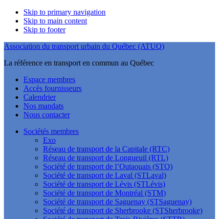
Skip to primary navigation
Skip to main content
Skip to footer
Association du transport urbain du Québec (ATUQ)
La référence en transport en commun au Québec
Espace membres
Accès fournisseurs
Calendrier
Nos mandats
Nous contacter
Sociétés membres
Exo
Réseau de transport de la Capitale (RTC)
Réseau de transport de Longueuil (RTL)
Société de transport de l’Outaouais (STO)
Société de transport de Laval (STLaval)
Société de transport de Lévis (STLévis)
Société de transport de Montréal (STM)
Société de transport de Saguenay (STSaguenay)
Société de transport de Sherbrooke (STSherbrooke)