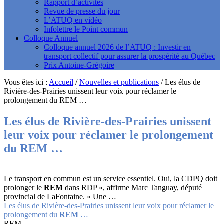
Rapport d’activités
Revue de presse du jour
L’ATUQ en vidéo
Infolettre le Point commun
Colloque Annuel
Colloque annuel 2026 de l’ATUQ : Investir en
transport collectif pour assurer la prospérité au Québec
Prix Antoine-Grégoire
Vous êtes ici :
Accueil
/
Nouvelles et publications
/
Les élus de
Rivière-des-Prairies unissent leur voix pour réclamer le
prolongement du REM …
Les élus de Rivière-des-Prairies unissent
leur voix pour réclamer le prolongement
du
REM
…
Le transport en commun est un service essentiel. Oui, la CDPQ doit
prolonger le
REM
dans RDP », affirme Marc Tanguay, député
provincial de LaFontaine. « Une …
Les élus de Rivière-des-Prairies unissent leur voix pour réclamer le
prolongement du
REM
…
REM