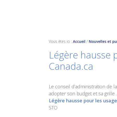
Skip
Skip
Skip
to
to
to
primary
main
footer
navigation
content
Vous êtes ici :
Accueil
/
Nouvelles et pu
Légère hausse p
Canada.ca
Le conseil d’administration de l
adopter son budget et sa grille
Légère hausse pour les usage
STO