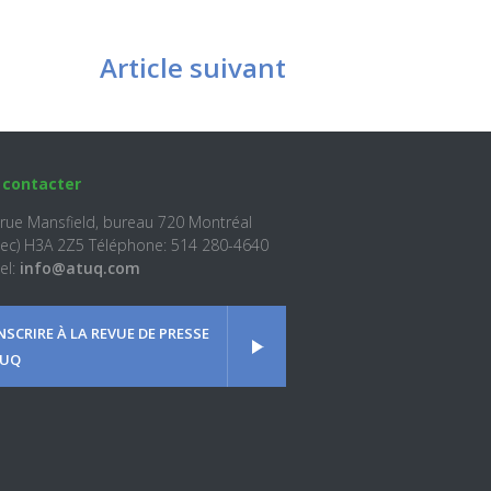
Article suivant
 contacter
 rue Mansfield, bureau 720 Montréal
ec) H3A 2Z5 Téléphone: 514 280-4640
el:
info@atuq.com
INSCRIRE À LA REVUE DE PRESSE
UQ