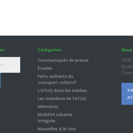
er
Catégories
Nous
Communiqués de presse
2000,
(Québ
Études
Courri
Faits saillants du
transport collectif
L'ATUQ dans les médias
S'
AT
Les membres de l'ATUQ
Mémoires
Mobilité urbaine
intégrée
Nouvelles à la Une