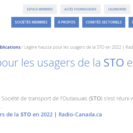
ESPACE MEMBRES
ACCÈS FOURNISSEURS
CALENDRIER
SOCIÉTÉS MEMBRES
À PROPOS
COMITÉS SECTORIELS
blications
/
Légère hausse pour les usagers de la STO en 2022 | Ra
our les usagers de la
STO
e
a Société de transport de l’Outaouais (
STO
) s’est réuni 
 …
rs de la
STO
en 2022 | Radio-Canada.ca