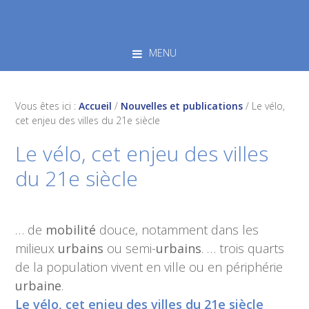
Skip
Skip
Skip
to
to
to
primary
main
footer
MENU
navigation
content
Vous êtes ici :
Accueil
/
Nouvelles et publications
/
Le vélo,
cet enjeu des villes du 21e siècle
Le vélo, cet enjeu des villes
du 21e siècle
… de
mobilité
douce, notamment dans les
milieux
urbains
ou semi-
urbains
. … trois quarts
de la population vivent en ville ou en périphérie
urbaine
.
Le vélo, cet enjeu des villes du 21e siècle