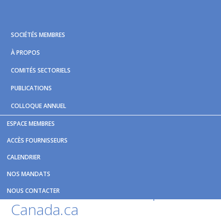
Skip
Skip
Skip
to
to
to
primary
main
footer
SOCIÉTÉS MEMBRES
navigation
content
À PROPOS
COMITÉS SECTORIELS
PUBLICATIONS
COLLOQUE ANNUEL
ESPACE MEMBRES
Vous êtes ici :
Accueil
/
Nouvelles et publications
/
Le tunnel
ACCÈS FOURNISSEURS
Québec-Lévis « à la limite » du réalisable | Radio-Canada.ca
CALENDRIER
Le tunnel Québec-Lévis « à la
NOS MANDATS
limite » du réalisable | Radio-
NOUS CONTACTER
Canada.ca