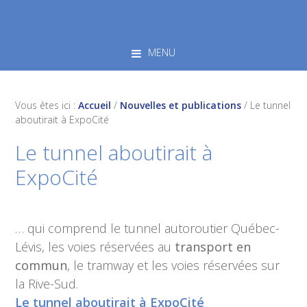
Skip
Skip
Skip
to
to
to
primary
main
footer
MENU
navigation
content
Vous êtes ici :
Accueil
/
Nouvelles et publications
/
Le tunnel
aboutirait à ExpoCité
Le tunnel aboutirait à
ExpoCité
… qui comprend le tunnel autoroutier Québec-
Lévis, les voies réservées au
transport en
commun
, le tramway et les voies réservées sur
la Rive-Sud.
Le tunnel aboutirait à ExpoCité