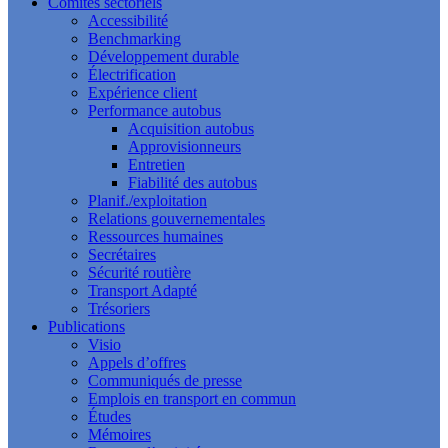
Comités sectoriels
Accessibilité
Benchmarking
Développement durable
Électrification
Expérience client
Performance autobus
Acquisition autobus
Approvisionneurs
Entretien
Fiabilité des autobus
Planif./exploitation
Relations gouvernementales
Ressources humaines
Secrétaires
Sécurité routière
Transport Adapté
Trésoriers
Publications
Visio
Appels d’offres
Communiqués de presse
Emplois en transport en commun
Études
Mémoires