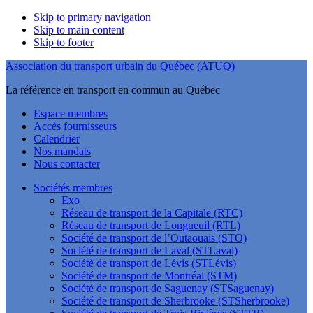
Skip to primary navigation
Skip to main content
Skip to footer
Association du transport urbain du Québec (ATUQ)
La référence en transport en commun au Québec
Espace membres
Accès fournisseurs
Calendrier
Nos mandats
Nous contacter
Sociétés membres
Exo
Réseau de transport de la Capitale (RTC)
Réseau de transport de Longueuil (RTL)
Société de transport de l’Outaouais (STO)
Société de transport de Laval (STLaval)
Société de transport de Lévis (STLévis)
Société de transport de Montréal (STM)
Société de transport de Saguenay (STSaguenay)
Société de transport de Sherbrooke (STSherbrooke)