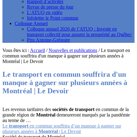
Rapport d’activités
Revue de presse du jour
L’ATUQ en vidéo
Infolettre le Point commun
Colloque Annuel
Colloque annuel 2026 de l’ATUQ : Investir en
transport collectif pour assurer la prospérité au Québec
Prix Antoine-Grégoire
Vous êtes ici :
Accueil
/
Nouvelles et publications
/
Le transport en
commun souffrira d'un manque à gagner sur plusieurs années à
Montréal | Le Devoir
Le
transport
en commun souffrira d'un
manque à gagner sur plusieurs années à
Montréal
| Le Devoir
Les revenus tarifaires des
sociétés de transport
en commun de la
grande région de
Montréal
demeureront marqués par la pandémie
au terme de …
Le
transport
en commun souffrira d’un manque à gagner sur
plusieurs années à
Montréal
| Le Devoir
Société de transport de Montréal