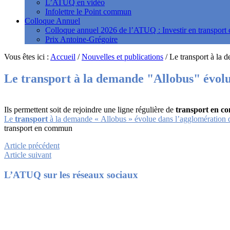
L’ATUQ en vidéo
Infolettre le Point commun
Colloque Annuel
Colloque annuel 2026 de l’ATUQ : Investir en transport c
Prix Antoine-Grégoire
Vous êtes ici :
Accueil
/
Nouvelles et publications
/
Le transport à la 
Le
transport
à la demande "Allobus" évolu
Ils permettent soit de rejoindre une ligne régulière de
transport en 
Le
transport
à la demande « Allobus » évolue dans l’agglomération 
transport en commun
Article précédent
Article suivant
Footer
L’ATUQ sur les réseaux sociaux