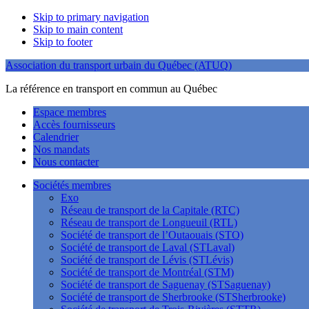
Skip to primary navigation
Skip to main content
Skip to footer
Association du transport urbain du Québec (ATUQ)
La référence en transport en commun au Québec
Espace membres
Accès fournisseurs
Calendrier
Nos mandats
Nous contacter
Sociétés membres
Exo
Réseau de transport de la Capitale (RTC)
Réseau de transport de Longueuil (RTL)
Société de transport de l’Outaouais (STO)
Société de transport de Laval (STLaval)
Société de transport de Lévis (STLévis)
Société de transport de Montréal (STM)
Société de transport de Saguenay (STSaguenay)
Société de transport de Sherbrooke (STSherbrooke)