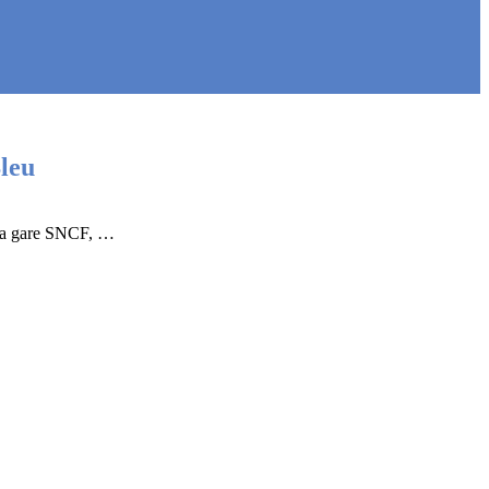
leu
e la gare SNCF, …