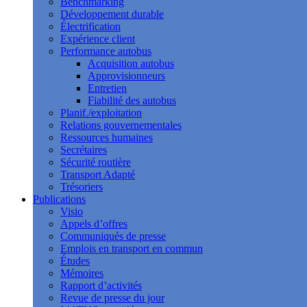
Benchmarking
Développement durable
Électrification
Expérience client
Performance autobus
Acquisition autobus
Approvisionneurs
Entretien
Fiabilité des autobus
Planif./exploitation
Relations gouvernementales
Ressources humaines
Secrétaires
Sécurité routière
Transport Adapté
Trésoriers
Publications
Visio
Appels d’offres
Communiqués de presse
Emplois en transport en commun
Études
Mémoires
Rapport d’activités
Revue de presse du jour