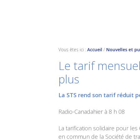
Skip
Skip
Skip
to
to
to
primary
main
footer
navigation
content
Vous êtes ici :
Accueil
/
Nouvelles et pu
Le tarif mensuel
plus
La STS rend son tarif réduit p
Radio-Canadahier à 8 h 08
La tarification solidaire pour le
en commun de la Société de tra