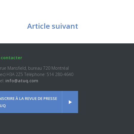
Article suivant
 contacter
 rue Mansfield, bureau 720 Montréal
ec) H3A 2Z5 Téléphone: 514 280-4640
el:
info@atuq.com
INSCRIRE À LA REVUE DE PRESSE
UQ