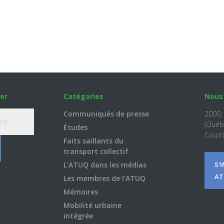
er
Catégories
Nous
Communiqués de presse
2000,
(Québ
Études
Courri
Faits saillants du
transport collectif
L'ATUQ dans les médias
S'
AT
Les membres de l'ATUQ
Mémoires
Mobilité urbaine
intégrée