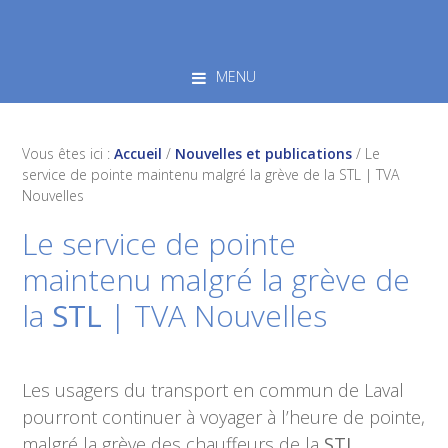
Skip
Skip
Skip
to
to
to
primary
main
footer
MENU
navigation
content
Vous êtes ici :
Accueil
/
Nouvelles et publications
/
Le
service de pointe maintenu malgré la grève de la STL | TVA
Nouvelles
Le service de pointe
maintenu malgré la grève de
la
STL
| TVA Nouvelles
Les usagers du transport en commun de Laval
pourront continuer à voyager à l’heure de pointe,
malgré la grève des chauffeurs de la
STL