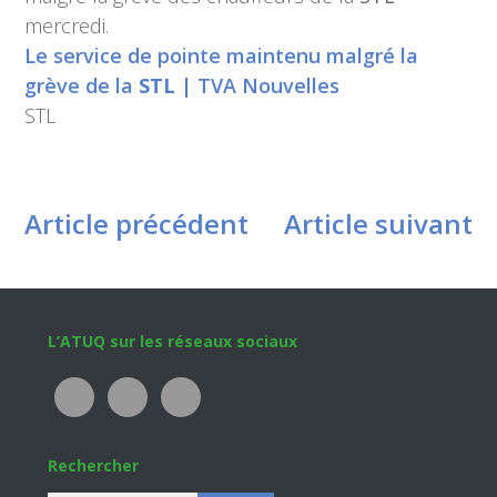
mercredi.
Le service de pointe maintenu malgré la
grève de la
STL
| TVA Nouvelles
STL
Article précédent
Article suivant
Footer
L’ATUQ sur les réseaux sociaux
Rechercher