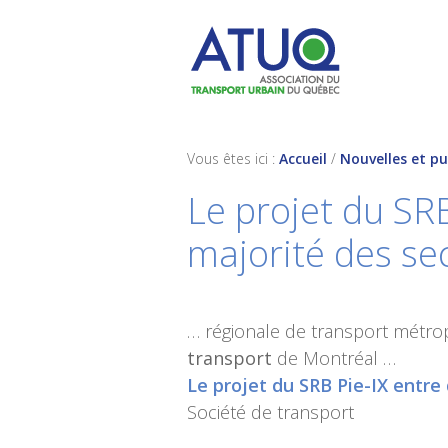
Skip
Skip
Skip
to
to
to
primary
main
footer
navigation
content
Vous êtes ici :
Accueil
/
Nouvelles et pu
Le projet du SRB
majorité des se
… régionale de transport métropo
transport
de Montréal …
Le projet du SRB Pie-IX entre
Société de transport