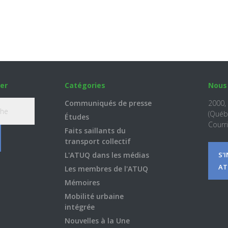
er
Catégories
Nous
Communiqués de presse
2000,
(Québ
Études
Courri
Faits saillants du
transport collectif
L'ATUQ dans les médias
S'
AT
Les membres de l'ATUQ
Mémoires
Mobilité urbaine
intégrée
Nouvelles à la Une