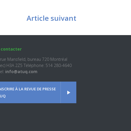
Article suivant
 contacter
 rue Mansfield, bureau 720 Montréal
ec) H3A 2Z5 Téléphone: 514 280-4640
el:
info@atuq.com
INSCRIRE À LA REVUE DE PRESSE
UQ