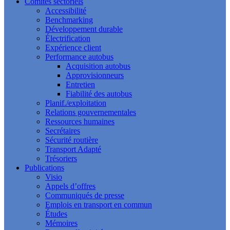
Comités sectoriels
Accessibilité
Benchmarking
Développement durable
Électrification
Expérience client
Performance autobus
Acquisition autobus
Approvisionneurs
Entretien
Fiabilité des autobus
Planif./exploitation
Relations gouvernementales
Ressources humaines
Secrétaires
Sécurité routière
Transport Adapté
Trésoriers
Publications
Visio
Appels d’offres
Communiqués de presse
Emplois en transport en commun
Études
Mémoires