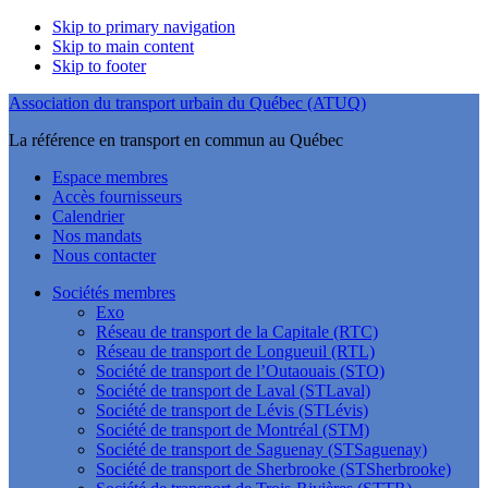
Skip to primary navigation
Skip to main content
Skip to footer
Association du transport urbain du Québec (ATUQ)
La référence en transport en commun au Québec
Espace membres
Accès fournisseurs
Calendrier
Nos mandats
Nous contacter
Sociétés membres
Exo
Réseau de transport de la Capitale (RTC)
Réseau de transport de Longueuil (RTL)
Société de transport de l’Outaouais (STO)
Société de transport de Laval (STLaval)
Société de transport de Lévis (STLévis)
Société de transport de Montréal (STM)
Société de transport de Saguenay (STSaguenay)
Société de transport de Sherbrooke (STSherbrooke)