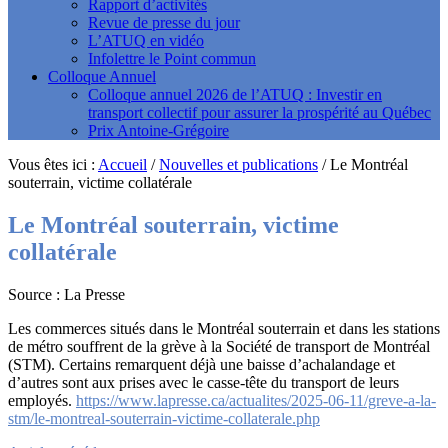
Rapport d’activités
Revue de presse du jour
L’ATUQ en vidéo
Infolettre le Point commun
Colloque Annuel
Colloque annuel 2026 de l’ATUQ : Investir en
transport collectif pour assurer la prospérité au Québec
Prix Antoine-Grégoire
Vous êtes ici :
Accueil
/
Nouvelles et publications
/
Le Montréal
souterrain, victime collatérale
Le Montréal souterrain, victime
collatérale
Source : La Presse
Les commerces situés dans le Montréal souterrain et dans les stations
de métro souffrent de la grève à la Société de transport de Montréal
(STM). Certains remarquent déjà une baisse d’achalandage et
d’autres sont aux prises avec le casse-tête du transport de leurs
employés.
https://www.lapresse.ca/actualites/2025-06-11/greve-a-la-
stm/le-montreal-souterrain-victime-collaterale.php