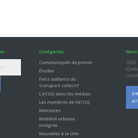
er
Catégories
Nous
Communiqués de presse
2000,
(Québ
Études
Courri
Faits saillants du
transport collectif
L'ATUQ dans les médias
S'
AT
Les membres de l'ATUQ
Mémoires
Mobilité urbaine
intégrée
Nouvelles à la Une