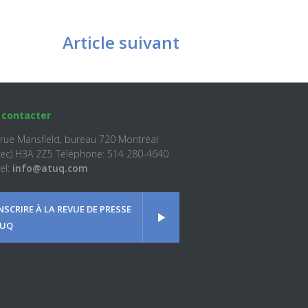
Article suivant
 contacter
 rue Mansfield, bureau 720 Montréal
ec) H3A 2Z5 Téléphone: 514 280-4640
el:
info@atuq.com
INSCRIRE À LA REVUE DE PRESSE
UQ