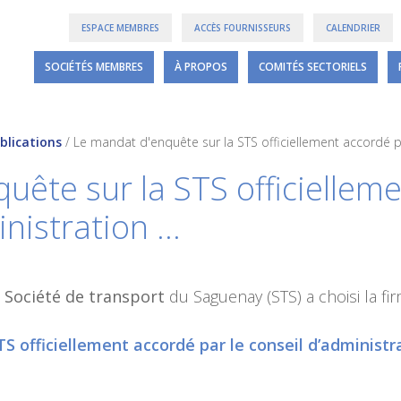
ESPACE MEMBRES
ACCÈS FOURNISSEURS
CALENDRIER
SOCIÉTÉS MEMBRES
À PROPOS
COMITÉS SECTORIELS
blications
/
Le mandat d'enquête sur la STS officiellement accordé pa
uête sur la STS officiellem
inistration …
a
Société de transport
du Saguenay (STS) a choisi la fi
S officiellement accordé par le conseil d’administr