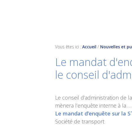
Skip
Skip
Skip
to
to
to
primary
main
footer
navigation
content
Vous êtes ici :
Accueil
/
Nouvelles et pu
Le mandat d'enq
le conseil d'adm
Le conseil d’administration de l
mènera l’enquête interne à la …
Le mandat d’enquête sur la ST
Société de transport