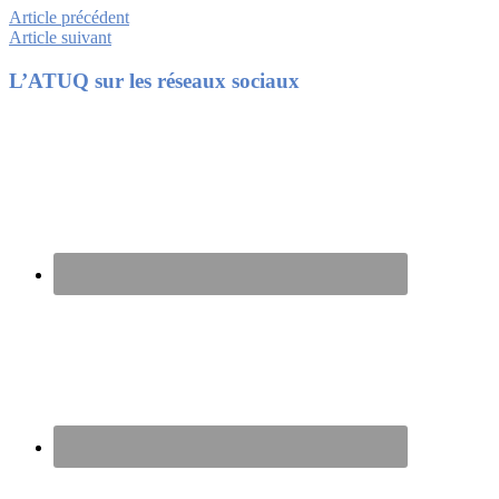
Article précédent
Article suivant
Footer
L’ATUQ sur les réseaux sociaux