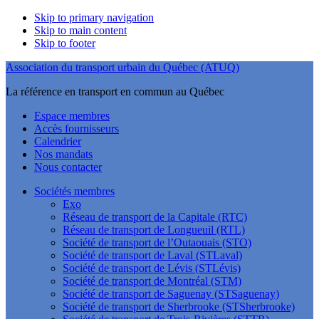
Skip to primary navigation
Skip to main content
Skip to footer
Association du transport urbain du Québec (ATUQ)
La référence en transport en commun au Québec
Espace membres
Accès fournisseurs
Calendrier
Nos mandats
Nous contacter
Sociétés membres
Exo
Réseau de transport de la Capitale (RTC)
Réseau de transport de Longueuil (RTL)
Société de transport de l’Outaouais (STO)
Société de transport de Laval (STLaval)
Société de transport de Lévis (STLévis)
Société de transport de Montréal (STM)
Société de transport de Saguenay (STSaguenay)
Société de transport de Sherbrooke (STSherbrooke)