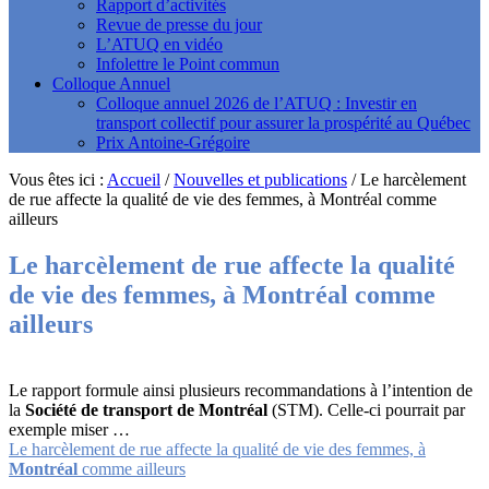
Rapport d’activités
Revue de presse du jour
L’ATUQ en vidéo
Infolettre le Point commun
Colloque Annuel
Colloque annuel 2026 de l’ATUQ : Investir en
transport collectif pour assurer la prospérité au Québec
Prix Antoine-Grégoire
Vous êtes ici :
Accueil
/
Nouvelles et publications
/
Le harcèlement
de rue affecte la qualité de vie des femmes, à Montréal comme
ailleurs
Le harcèlement de rue affecte la qualité
de vie des femmes, à
Montréal
comme
ailleurs
Le rapport formule ainsi plusieurs recommandations à l’intention de
la
Société de
transport de Montréal
(STM). Celle-ci pourrait par
exemple miser …
Le harcèlement de rue affecte la qualité de vie des femmes, à
Montréal
comme ailleurs