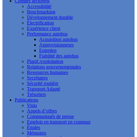
Comités sectoriels
Accessibilité
Benchmarking
Développement durable
Électrification
Expérience client
Performance autobus
Acquisition autobus
Approvisionneurs
Entretien
Fiabilité des autobus
Planif./exploitation
Relations gouvernementales
Ressources humaines
Secrétaires
Sécurité routière
Transport Adapté
Trésoriers
Publications
Visio
Appels d’offres
Communiqués de presse
Emplois en transport en commun
Études
Mémoires