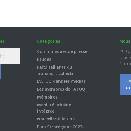
er
Catégories
Nous
Communiqués de presse
2000,
(Québ
Études
Courri
Faits saillants du
transport collectif
L'ATUQ dans les médias
S'
AT
Les membres de l'ATUQ
Mémoires
Mobilité urbaine
intégrée
Nouvelles à la Une
Plan Stratégique 2023-