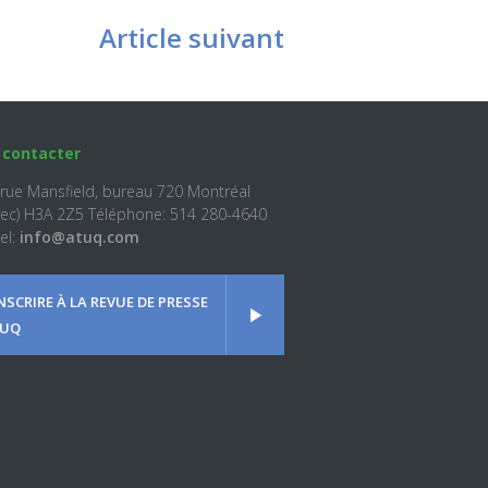
Article suivant
 contacter
 rue Mansfield, bureau 720 Montréal
ec) H3A 2Z5 Téléphone: 514 280-4640
el:
info@atuq.com
INSCRIRE À LA REVUE DE PRESSE
UQ