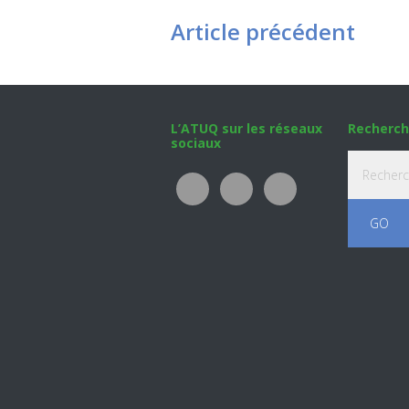
Article précédent
Footer
L’ATUQ sur les réseaux
Recherch
sociaux
Recherche