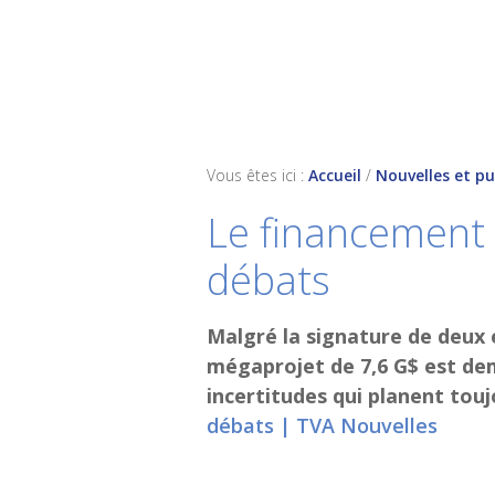
Skip
Skip
Skip
to
to
to
primary
main
footer
navigation
content
Vous êtes ici :
Accueil
/
Nouvelles et pu
Le financement
débats
Malgré la signature de deux 
mégaprojet de 7,6 G$ est dem
incertitudes qui planent tou
débats | TVA Nouvelles